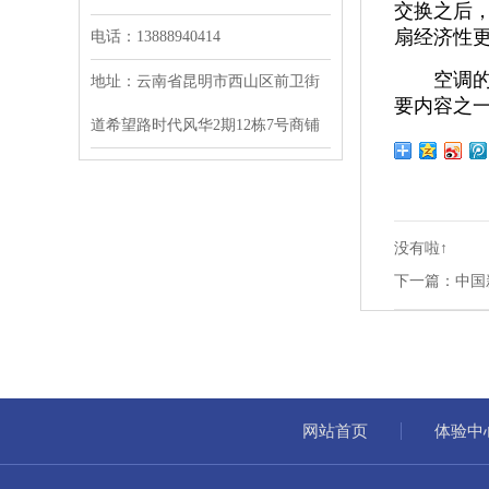
交换之后
扇经济性
电话：13888940414
空调的室
地址：云南省昆明市西山区前卫街
要内容之
道希望路时代风华2期12栋7号商铺
没有啦↑
下一篇：中国
网站首页
体验中